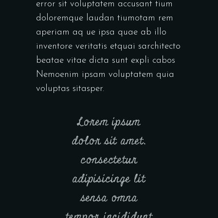
error sit voluptatem accusant tium
doloremque laudan tiumotam rem
aperiam aq ue ipsa quae ab illo
inventore veritatis etquai sarchitecto
beatae vitae dicta sunt expli cabos
Nemoenim ipsam voluptatem quia
voluptas sitasper.
Lorem ipsum
dolor sit amet,
consectetur
adipisicinge lit
sensa omna
tempor incididunt