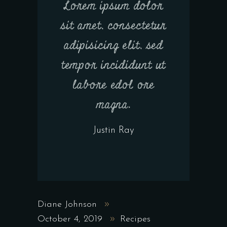
Lorem ipsum dolor
sit amet, consectetur
adipisicing elit, sed
tempor incididunt ut
labore edol ore
magna.
Justin Ray
Diane Johnson
October 4, 2019
Recipes