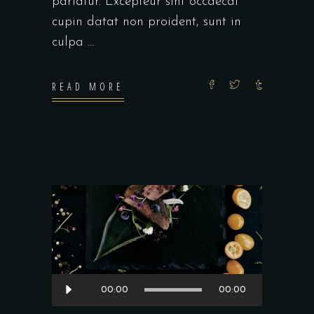
pariatur. Excepteur sint occaecat
cupin datat non proident, sunt in
culpa
READ MORE
Audio
00:00
00:00
Player