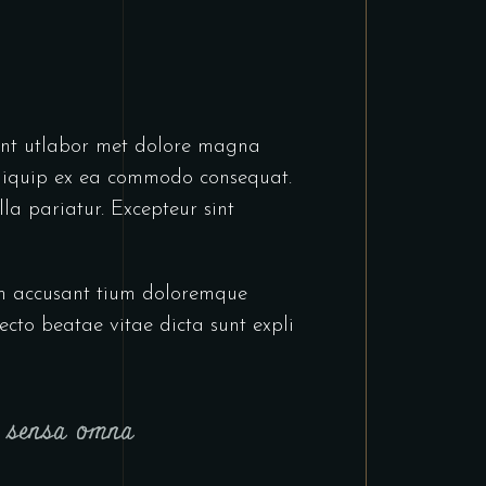
dunt utlabor met dolore magna
 aliquip ex ea commodo consequat.
lla pariatur. Excepteur sint
tem accusant tium doloremque
cto beatae vitae dicta sunt expli
t sensa omna