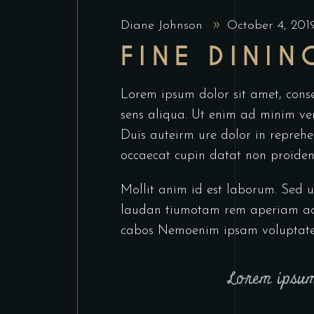
Diane Johnson
October 4, 20
FINE DININ
Lorem ipsum dolor sit amet, cons
sens aliqua. Ut enim ad minim ven
Duis auteirm ure dolor in reprehen
occaecat cupin datat non proident
Mollit anim id est laborum. Sed u
laudan tiumotam rem aperiam aq ue
cabos Nemoenim ipsam voluptatem
Lorem ipsum