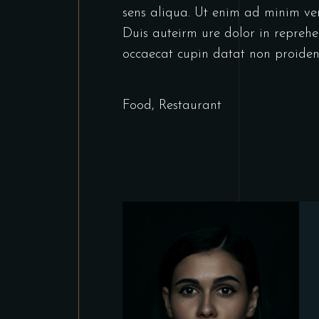
sens aliqua. Ut enim ad minim ven
Duis auteirm ure dolor in reprehen
occaecat cupin datat non proiden
Food
,
Restaurant