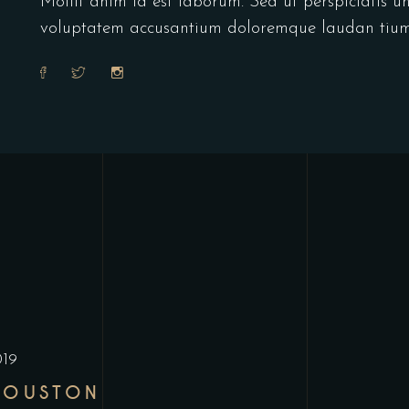
Mollit anim id est laborum. Sed ut perspiciatis un
voluptatem accusantium doloremque laudan tium
019
HOUSTON