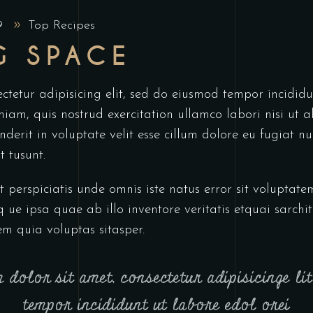
19
Top Recipes
G SPACE
ectetur adipisicing elit, sed do eiusmod tempor incidi
iam, quis nostrud exercitation ullamco labori nisi ut
derit in voluptate velit esse cillum dolore eu fugiat nu
 tusunt.
t perspiciatis unde omnis iste natus error sit volupta
 ipsa quae ab illo inventore veritatis etquai sarchite
 quia voluptas sitasper.
 dolor sit amet, consectetur adipisicinge li
tempor incididunt ut labore edol orei