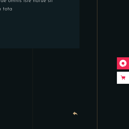
de omnis iste natue sit
 tota